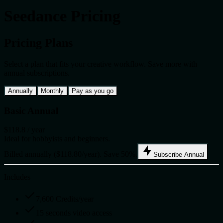
Seedance Pricing
Pricing Plans
Select a plan that fits your creative workflow. Save more with
annual subscriptions.
Annually
Monthly
Pay as you go
Basic Annual
$118.8
/ year
Ideal for hobbyists and beginners.
Billed annually ($118.80/year). Save 50%.
Subscribe Annual
Includes
7,600 Credits/year
15 seconds video access