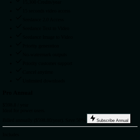
15,300 Credits/year
15 seconds video access
Seedance 2.0 Access
Seedance Text to Video
Seedance Image to Video
Priority generation
No-watermark outputs
Priority customer support
Cancel anytime
Unlimited downloads
Pro Annual
$598.8
/ year
Ideal for power users.
Billed annually ($598.80/year). Save 50%.
Subscribe Annual
Includes