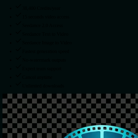
38,400 Credits/year
15 seconds video access
Seedance 2.0 Access
Seedance Text to Video
Seedance Image to Video
Fastest generation speed
No-watermark outputs
Expert team support
Cancel anytime
Unlimited downloads