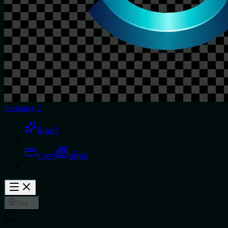
Seedancy 2
ฟีเจอร์
ราคา
บล็อก
ไทย