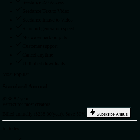
Seedance 2.0 Access
Seedance Text to Video
Seedance Image to Video
Standard generation speed
No-watermark outputs
Customer support
Cancel anytime
Unlimited downloads
Most Popular
Standard Annual
$238.8
/ year
Perfect for most creators.
Billed annually ($238.80/year). Save 50%.
Subscribe Annual
Includes