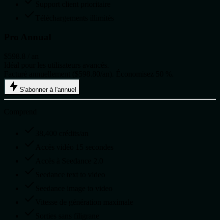
Support client prioritaire
Téléchargements illimités
Pro Annual
$598.8
/ an
Idéal pour les utilisateurs avancés.
Facturé annuellement ($598.80/an). Économisez 50 %.
S'abonner à l'annuel
Comprend
38,400 crédits/an
Accès vidéo 15 secondes
Accès à Seedance 2.0
Seedance text to video
Seedance image to video
Vitesse de génération maximale
Sorties sans filigrane