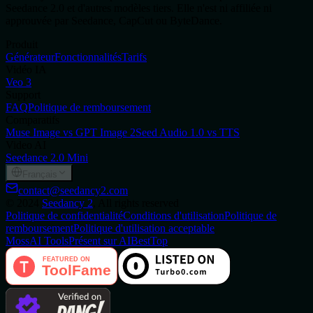
Seedance 2.0 et d'autres modèles tiers. Elle n'est ni affiliée ni
approuvée par Seedance, CapCut ou ByteDance.
Produit
Générateur
Fonctionnalités
Tarifs
Vidéo IA
Veo 3
Support
FAQ
Politique de remboursement
Comparatifs
Muse Image vs GPT Image 2
Seed Audio 1.0 vs TTS
Video AI
Seedance 2.0 Mini
Français
contact@seedancy2.com
©
2024
Seedancy 2
, All rights reserved
Politique de confidentialité
Conditions d'utilisation
Politique de
remboursement
Politique d'utilisation acceptable
MossAI Tools
Présent sur AIBestTop