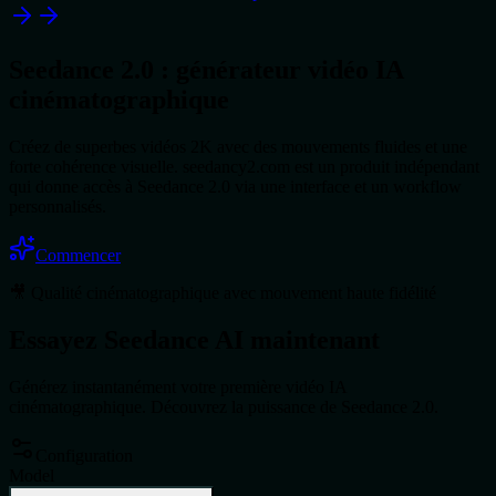
Seedance 2.0 : générateur vidéo IA
cinématographique
Créez de superbes vidéos 2K avec des mouvements fluides et une
forte cohérence visuelle. seedancy2.com est un produit indépendant
qui donne accès à Seedance 2.0 via une interface et un workflow
personnalisés.
Commencer
🎥 Qualité cinématographique avec mouvement haute fidélité
Essayez Seedance AI maintenant
Générez instantanément votre première vidéo IA
cinématographique. Découvrez la puissance de Seedance 2.0.
Configuration
Model