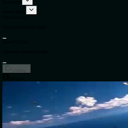
Resolution
Aspect Ratio
Fixed Camera
Keep camera view static
Sound Effects
Generate matching audio
Loading...
Preview