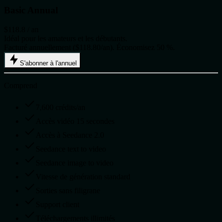
Basic Annual
$118.8
/ an
Idéal pour les amateurs et les débutants.
Facturé annuellement ($118.80/an). Économisez 50 %.
S'abonner à l'annuel
Comprend
7,600 crédits/an
Accès vidéo 15 secondes
Accès à Seedance 2.0
Seedance text to video
Seedance image to video
Vitesse de génération standard
Sorties sans filigrane
Support client
Téléchargements illimités