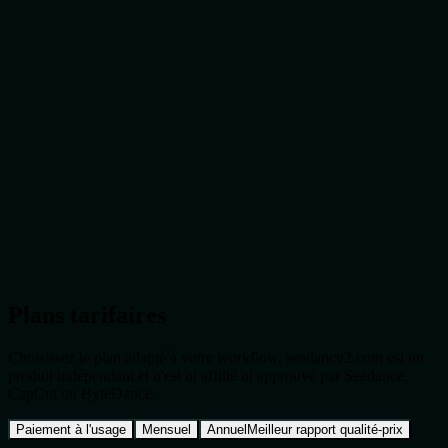
Alex K.
Développeur de jeux
J'ai essayé beaucoup d'outils, mais le générateur Seedance 2.0 est de
loin le plus intuitif. Il me permet d'itérer immédiatement sur les
retours clients. Je le recommande vivement à tout professionnel du
design.
Linda M.
,
Graphiste
Linda M.
Graphiste
Plans tarifaires
Choisissez le plan adapté à votre workflow. seedancy2.com est un
produit indépendant et n'est ni affilié ni approuvé par Seedance,
CapCut ou ByteDance.
Paiement à l'usage
Mensuel
Annuel
Meilleur rapport qualité-prix