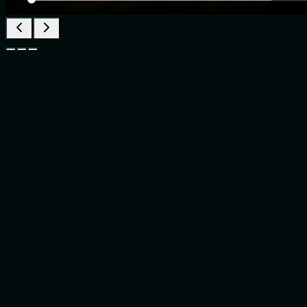
1
Saisissez vos prompts Seedance 2.0 AI
Décrivez votre idée en anglais ou en chinois. Exploitez la puissance
de Seedance 2.0 AI pour obtenir des résultats cinématographiques.
2