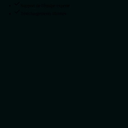
Support de l'équipe experte
Téléchargements illimités
Qu'est-ce que Seedance 2.0 ?
seedance2.0 prend-il en charge la synchronisation audio-vidéo ?
Quelle est la qualité du lip-sync ?