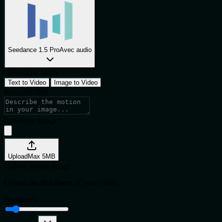
Seedance 1.5 Pro
Avec audio
Generation Mode
Text to Video
Image to Video
Prompt
0
/
2000
Reference Image
*
Upload
Max
5
MB
Upload source image
Upload the first frame of your video.
Duration
5
s