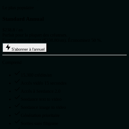
Le plus populaire
Standard Annual
$238.8
/ an
Parfait pour la plupart des créateurs.
Facturé annuellement ($238.80/an). Économisez 50 %.
S'abonner à l'annuel
Comprend
15,300 crédits/an
Accès vidéo 15 secondes
Accès à Seedance 2.0
Seedance text to video
Seedance image to video
Génération prioritaire
Sorties sans filigrane