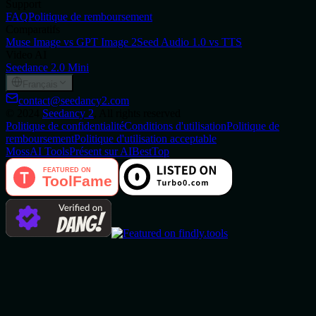
Support
FAQ
Politique de remboursement
Comparatifs
Muse Image vs GPT Image 2
Seed Audio 1.0 vs TTS
Video AI
Seedance 2.0 Mini
Français
contact@seedancy2.com
©
2024
Seedancy 2
, All rights reserved
Politique de confidentialité
Conditions d'utilisation
Politique de
remboursement
Politique d'utilisation acceptable
MossAI Tools
Présent sur AIBestTop