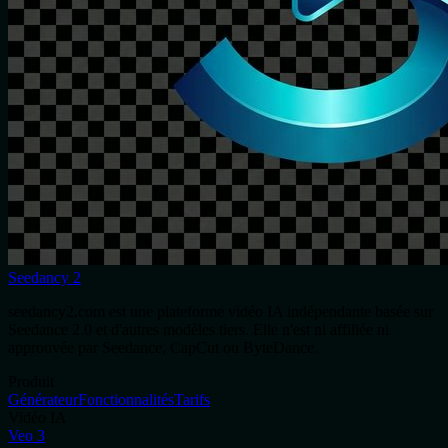
Seedancy 2
seedancy2.com est une plateforme vidéo IA indépendante basée sur
Seedance 2.0 et d'autres modèles tiers. Elle n'est ni affiliée ni
approuvée par Seedance, CapCut ou ByteDance.
Produit
Générateur
Fonctionnalités
Tarifs
Vidéo IA
Veo 3