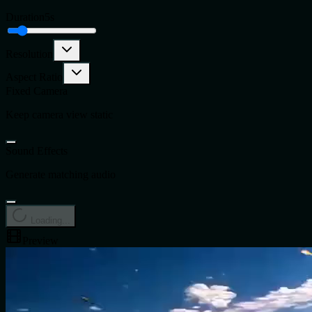
Duration
5
s
Resolution
Aspect Ratio
Fixed Camera
Keep camera view static
Sound Effects
Generate matching audio
Loading...
Preview