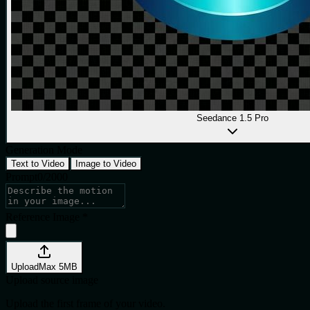
Seedance 1.5 Pro
Generation Mode
Text to Video
Image to Video
Prompt
0
/
2000
Reference Image
*
Upload
Max
5
MB
Upload source image
Upload the first frame of your video.